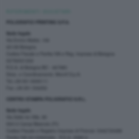
RIFERIMENTI SOCIETARI
POLIGRAFICI PRINTING S.P.A.
Sede legale
Via Enrico Mattei, 106
40138 Bologna
Codice Fiscale e Partita IVA e Reg. Imprese di Bologna:
02792021202
R.E.A. di Bologna BO - 467980
Direz. e Coordinamento: Monrif S.p.A.
Tel.+39 051 6006111
Fax +39 051 534252
CENTRO STAMPA POLIGRAFICI S.R.L.
Sede legale
Via Delle tre Ville, 85
50013 Campi Bisenzio (FI)
Codice Fiscale e Registro Imprese di Firenze: 0342720488
Partita IVA 02143900484 - R.E.A. 358814