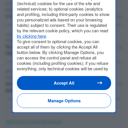
(technical) cookies for the use of the site and
27/07/2026
related services; b) optional cookies (analytics
Poligrafici Printing S.p.A.
and profiling, including third-party cookies to show
Il CdA approva la Relazione semestrale al 30 giugno 2026
PDF
you personalized ads based on your browsing
habits) subject to consent. Their use is regulated
by the relevant cookie policy, which you can read
12/07/2026
by clicking here
.
Poligrafici Printing S.p.A.
To give consent to optional cookies, you can
accept all of them by clicking the Accept All
Nomina dell'Amministratore Delegato, attribuzione delle
PDF
button below. By clicking Manage Options, you
deleghe e verifica del requisito di indipendenza
can access the control panel and refuse all
cookies (including profiling cookies); if you refuse
everything, only technical cookies will be used by
06/07/2026
default. Here is the list of
providers
. Cookie
Poligrafici Printing S.p.A.
consent will be stored and applied also to the
Accept All
Avviso di messa a disposizione Verbale Assemblea del 10
other websites of Editoriale Nazionale and their
PDF
giugno 2026
subdomains. By expressing your choice on this
site, you will therefore not be asked again on other
Manage Options
Editoriale Nazionale websites that use the same
consent management platform (CMP). You can
still modify or withdraw your choice at any time
through the “Privacy Settings” section.
Vedi gli altri comunicati stampa