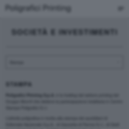
SOCIETÀ E INVESTIMENTI
STAMPA
Poligrafici Printing S.p.A.
è la
holding
del settore
printing
del
Gruppo Monrif che detiene la partecipazione totalitaria in Centro
Stampa Poligrafici S.r.l.
L’attività poligrafica è rivolta alla stampa dei quotidiani di
Editoriale Nazionale S.p.A., di Gazzetta di Parma S.r.l., di Gedi