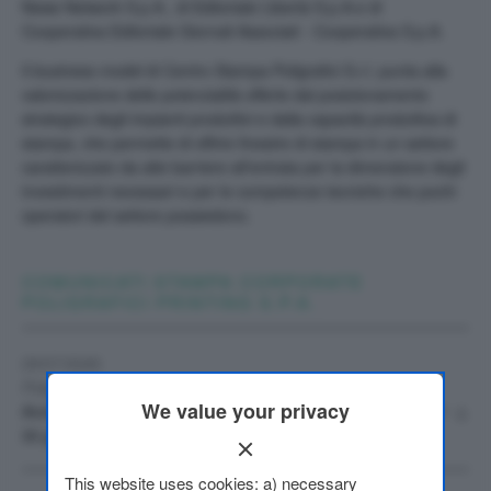
News Network S.p.A., di Editoriale Libertà S.p.A.e di
Cooperativa Editoriale Giornali Associati - Cooperativa S.p.A.
Il
business model
di Centro Stampa Poligrafici S.r.l. punta alla
valorizzazione delle potenzialità offerte dal posizionamento
strategico degli impianti produttivi e dalla capacità produttiva di
stampa, che permette di offrire finestre di stampa in un settore
caratterizzato da alte barriere all’entrata per la dimensione degli
investimenti necessari e per le competenze tecniche che pochi
operatori del settore possiedono.
COMUNICATI STAMPA CORPORATE
POLIGRAFICI PRINTING S.P.A.
29/07/2026
Poligrafici Printing S.p.A.
We value your privacy
Avviso di messa a disposizione Relazione semestrale al
PDF
30 giugno 2026
This website uses cookies: a) necessary