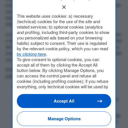
Europea), o di procedure aziendali o comunque non compatibili
con un comportamento eticamente corretto. Le segnalazioni
This website uses cookies: a) necessary
devono essere fatte a tutela dell’interesse pubblico e
(technical) cookies for the use of the site and
dell’integrità delle società.
related services; b) optional cookies (analytics
and profiling, including third-party cookies to show
La piattaforma
Whistlelink
è stata implementata per consentire,
you personalized ads based on your browsing
a tutti i dipendenti e/o a coloro che hanno rapporti con le società
habits) subject to consent. Their use is regulated
del Gruppo Monrif, di segnalare in modo confidenziale e sicuro
by the relevant cookie policy, which you can read
eventuali comportamenti in contrasto con i nostri valori aziendali
by clicking here
.
To give consent to optional cookies, you can
nel rispetto della normativa vigente.
accept all of them by clicking the Accept All
Al fine di ottimizzare la gestione delle segnalazioni, la
button below. By clicking Manage Options, you
can access the control panel and refuse all
piattaforma è stata strutturata in tre aree distinte:
cookies (including profiling cookies); if you refuse
everything, only technical cookies will be used by
Segnalazioni 231/01 – Whistleblowing:
dedicate a
default. Here is the list of
providers
. Cookie
segnalazioni riguardanti violazioni del Modello di
consent will be stored and applied also to the
Organizzazione, Gestione e Controllo ai sensi del D.Lgs.
Accept All
other websites of Editoriale Nazionale and their
231/2001.
subdomains. By expressing your choice on this
site, you will therefore not be asked again on other
Segnalazioni Comitato Guida per le Pari Opportunità:
Manage Options
Editoriale Nazionale websites that use the same
dedicate a segnalazioni relative a tematiche di genere e
consent management platform (CMP). You can